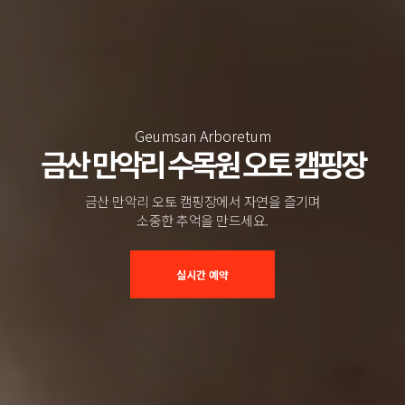
Geumsan Arboretum
금산 만악리 수목원 오토 캠핑장
금산 만악리 오토 캠핑장에서 자연을 즐기며
소중한 추억을 만드세요.
실시간 예약