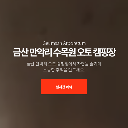
Geumsan Arboretum
금산 만악리 수목원 오토 캠핑장
금산 만악리 오토 캠핑장에서 자연을 즐기며
소중한 추억을 만드세요.
실시간 예약