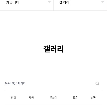
커뮤니티
갤러리
갤러리
Total 0건
1 페이지
번호
제목
글쓴이
조회
날짜