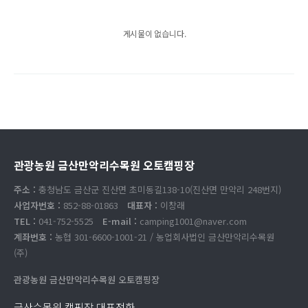
게시물이 없습니다.
관광농원 금산만악리수목원 오토캠핑장
주소 :
충청남도 금산군 진산면 초미동길138-10(진산면 만악리 248번지)
사업자번호 :
852-88-01863
대표자 :
이창래
TEL :
041-752-5525
E-mail :
camping1001@naver.com
계좌번호 :
농협 301-6600-1001-21 / 농업회사법인 금산만악리수목원
(주)
관광농원 금산만악리수목원 오토캠핑장
금산수목원 캠핑장 대표전화