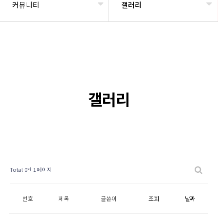
커뮤니티
갤러리
갤러리
Total 0건
1 페이지
번호
제목
글쓴이
조회
날짜