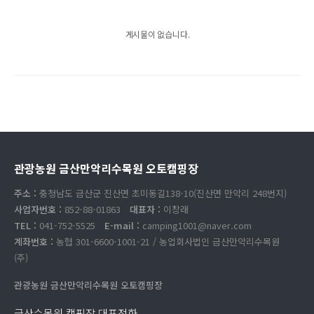
게시물이 없습니다.
관광농원 금산만악리수목원 오토캠핑장
주소 :
충청남도 금산군 진산면 초미동길138-10(진산면 만악리 248번지)
사업자번호 :
852-88-01863
대표자 :
이창래
TEL :
041-752-5525
E-mail :
camping1001@naver.com
계좌번호 :
농협 301-6600-1001-21 / 농업회사법인 금산만악리수목원
(주)
관광농원 금산만악리수목원 오토캠핑장
금산수목원 캠핑장 대표전화