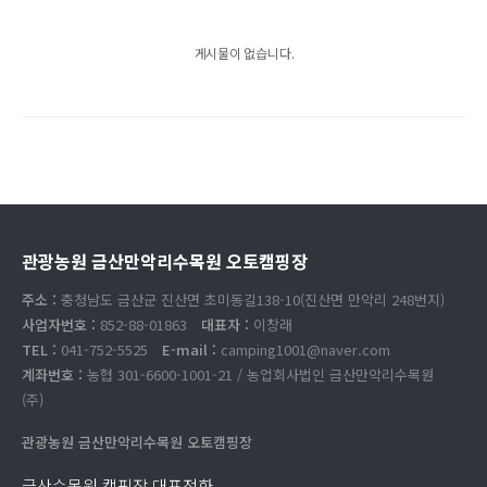
게시물이 없습니다.
관광농원 금산만악리수목원 오토캠핑장
주소 :
충청남도 금산군 진산면 초미동길138-10(진산면 만악리 248번지)
사업자번호 :
852-88-01863
대표자 :
이창래
TEL :
041-752-5525
E-mail :
camping1001@naver.com
계좌번호 :
농협 301-6600-1001-21 / 농업회사법인 금산만악리수목원
(주)
관광농원 금산만악리수목원 오토캠핑장
금산수목원 캠핑장 대표전화