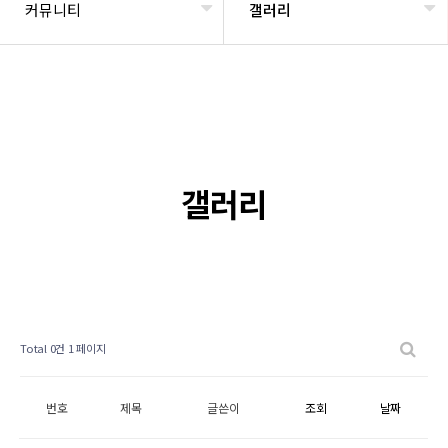
커뮤니티
갤러리
갤러리
Total 0건
1 페이지
번호
제목
글쓴이
조회
날짜