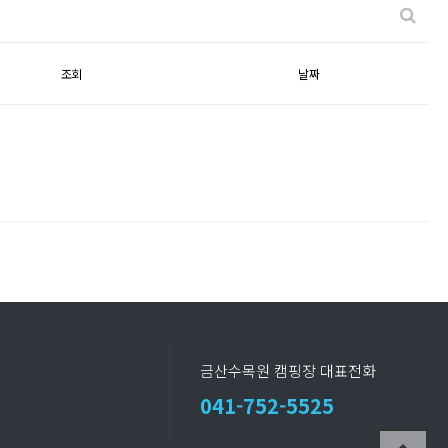
조회
날짜
금산수목원 캠핑장 대표전화
041-752-5525