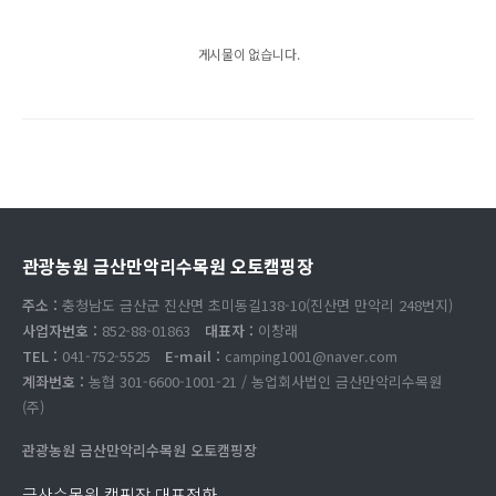
게시물이 없습니다.
관광농원 금산만악리수목원 오토캠핑장
주소 :
충청남도 금산군 진산면 초미동길138-10(진산면 만악리 248번지)
사업자번호 :
852-88-01863
대표자 :
이창래
TEL :
041-752-5525
E-mail :
camping1001@naver.com
계좌번호 :
농협 301-6600-1001-21 / 농업회사법인 금산만악리수목원
(주)
관광농원 금산만악리수목원 오토캠핑장
금산수목원 캠핑장 대표전화