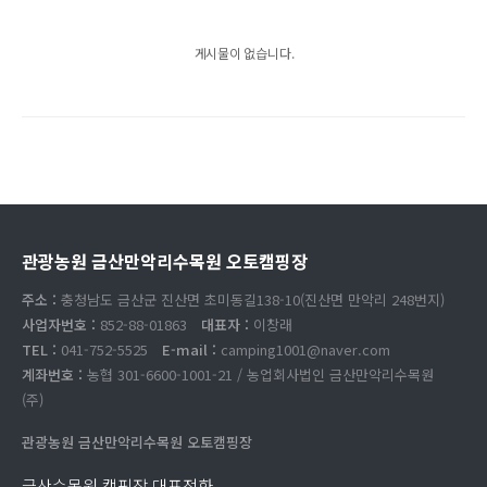
게시물이 없습니다.
관광농원 금산만악리수목원 오토캠핑장
주소 :
충청남도 금산군 진산면 초미동길138-10(진산면 만악리 248번지)
사업자번호 :
852-88-01863
대표자 :
이창래
TEL :
041-752-5525
E-mail :
camping1001@naver.com
계좌번호 :
농협 301-6600-1001-21 / 농업회사법인 금산만악리수목원
(주)
관광농원 금산만악리수목원 오토캠핑장
금산수목원 캠핑장 대표전화