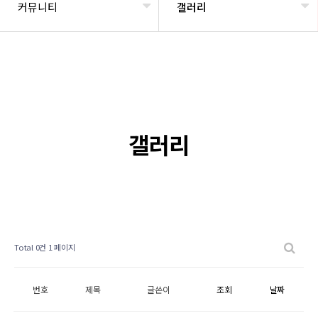
커뮤니티
갤러리
갤러리
Total 0건
1 페이지
번호
제목
글쓴이
조회
날짜