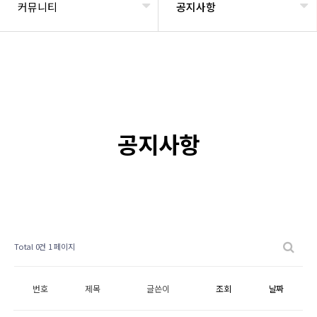
커뮤니티
공지사항
공지사항
Total 0건
1 페이지
번호
제목
글쓴이
조회
날짜