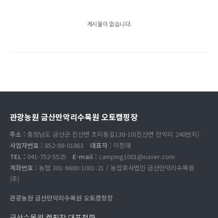
게시물이 없습니다.
관광농원 금산만악리수목원 오토캠핑장
주소 :
충청남도 금산군 진산면 초미동길138-10(진산면 만악리 248번지)
사업자번호 :
852-88-01863
대표자 :
이창래
TEL :
041-752-5525
E-mail :
camping1001@naver.com
계좌번호 :
농협 301-6600-1001-21 / 농업회사법인 금산만악리수목원
(주)
관광농원 금산만악리수목원 오토캠핑장
금산수목원 캠핑장 대표전화