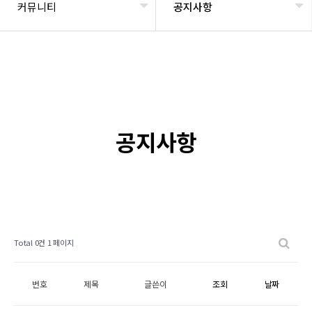
커뮤니티
공지사항
공지사항
Total 0건
1 페이지
번호
제목
글쓴이
조회
날짜