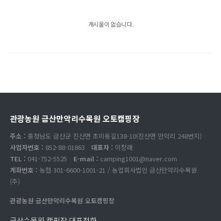
게시물이 없습니다.
관광농원 금산만악리수목원 오토캠핑장
주소 :
충청남도 금산군 진산면 초미동길138-10(진산면 만악리 248번지)
사업자번호 :
852-88-01863
대표자 :
이창래
TEL :
041-752-5525
E-mail :
camping1001@naver.com
계좌번호 :
농협 301-6600-1001-21 / 농업회사법인 금산만악리수목원
(주)
관광농원 금산만악리수목원 오토캠핑장
금산수목원 캠핑장 대표전화