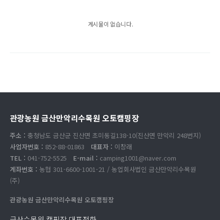
게시물이 없습니다.
관광농원 금산만악리수목원 오토캠핑장
주소 :
충청남도 금산군 진산면 초미동길138-10(진산면 만악리 248번지)
사업자번호 :
852-88-01863
대표자 :
이창래
TEL :
041-752-5525
E-mail :
camping1001@naver.com
계좌번호 :
농협 301-6600-1001-21 / 농업회사법인 금산만악리수목원
(주)
관광농원 금산만악리수목원 오토캠핑장
금산수목원 캠핑장 대표전화