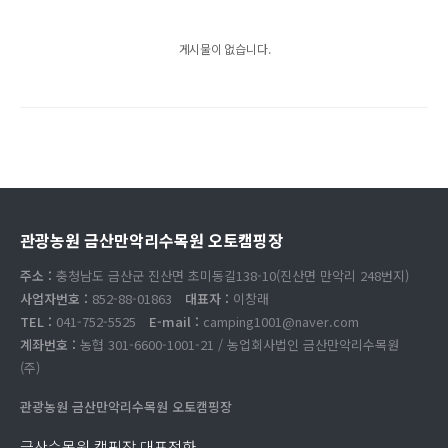
게시물이 없습니다.
관광농원 금산만악리수목원 오토캠핑장
주소 :
충청남도 금산군 진산면 초미동길138-10(진산면 만악리 248번지)
사업자번호 :
852-88-01863
대표자 :
이창래
TEL :
041-752-5525
E-mail :
camping1001@naver.com
계좌번호 :
농협 301-6600-1001-21 / 농업회사법인 금산만악리수목원
(주)
관광농원 금산만악리수목원 오토캠핑장
금산수목원 캠핑장 대표전화