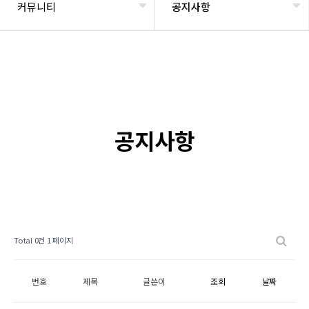
커뮤니티
공지사항
공지사항
Total 0건
1 페이지
번호
제목
글쓴이
조회
날짜