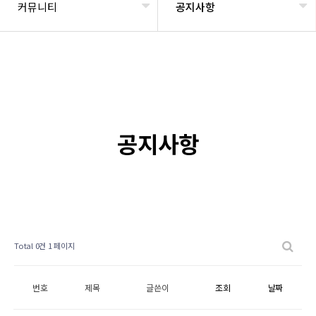
커뮤니티
공지사항
공지사항
Total 0건
1 페이지
번호
제목
글쓴이
조회
날짜