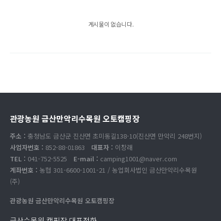
게시물이 없습니다.
관광농원 금산만악리수목원 오토캠핑장
주소 :
충청남도 금산군 진산면 초미동길138-10(진산면 만악리 248번지)
사업자번호 :
852-88-01863
대표자 :
이창래
TEL :
041-752-5525
E-mail :
camping1001@naver.com
계좌번호 :
농협 301-6600-1001-21 / 농업회사법인 금산만악리수목원
(주)
관광농원 금산만악리수목원 오토캠핑장
금산수목원 캠핑장 대표전화