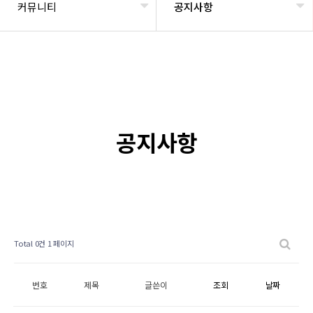
커뮤니티
공지사항
공지사항
Total 0건
1 페이지
번호
제목
글쓴이
조회
날짜