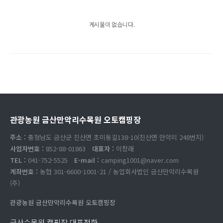
게시물이 없습니다.
관광농원 금산만악리수목원 오토캠핑장
주소 :
충청남도 금산군 진산면 초미동길138-10(진산면 만악리 248번지)
사업자번호 :
852-88-01863
대표자 :
이창래
TEL :
041-752-5525
E-mail :
camping1001@naver.com
계좌번호 :
농협 301-6600-1001-21 / 농업회사법인 금산만악리수목원
(주)
관광농원 금산만악리수목원 오토캠핑장
금산수목원 캠핑장 대표전화