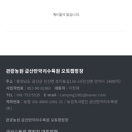
게시물이 없습니다.
관광농원 금산만악리수목원 오토캠핑장
주소 :
충청남도 금산군 진산면 초미동길138-10(진산면 만악리 248번지)
사업자번호 :
852-88-01863
대표자 :
이창래
TEL :
041-752-5525
E-mail :
camping1001@naver.com
계좌번호 :
농협 301-6600-1001-21 / 농업회사법인 금산만악리수목원
(주)
관광농원 금산만악리수목원 오토캠핑장
금산수목원 캠핑장 대표전화