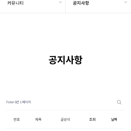
커뮤니티
공지사항
공지사항
Total 0건
1 페이지
번호
제목
글쓴이
조회
날짜