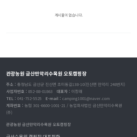
게시물이 없습니다.
관광농원 금산만악리수목원 오토캠핑장
주소 :
충청남도 금산군 진산면 초미동길138-10(진산면 만악리 248번지)
사업자번호 :
852-88-01863
대표자 :
이창래
TEL :
041-752-5525
E-mail :
camping1001@naver.com
계좌번호 :
농협 301-6600-1001-21 / 농업회사법인 금산만악리수목원
(주)
관광농원 금산만악리수목원 오토캠핑장
금산수목원 캠핑장 대표전화