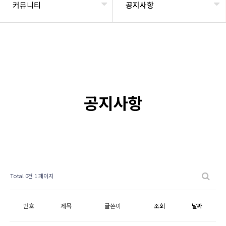
커뮤니티
공지사항
공지사항
Total 0건
1 페이지
번호
제목
글쓴이
조회
날짜