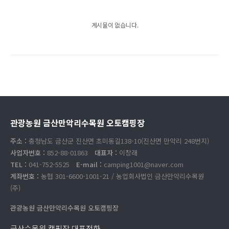
게시물이 없습니다.
관광농원 금산만악리수목원 오토캠핑장
주소 :
충청남도 금산군 진산면 초미동길138-10(진산면 만악리 248번지)
사업자번호 :
852-88-01863
대표자 :
이창래
TEL :
041-752-5525
E-mail :
camping1001@naver.com
계좌번호 :
농협 301-6600-1001-21 / 농업회사법인 금산만악리수목원
(주)
관광농원 금산만악리수목원 오토캠핑장
금산수목원 캠핑장 대표전화