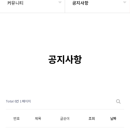
커뮤니티
공지사항
공지사항
Total 0건
1 페이지
번호
제목
글쓴이
조회
날짜