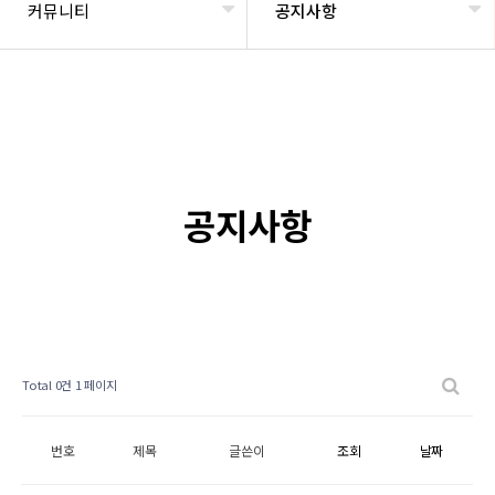
커뮤니티
공지사항
공지사항
Total 0건
1 페이지
번호
제목
글쓴이
조회
날짜