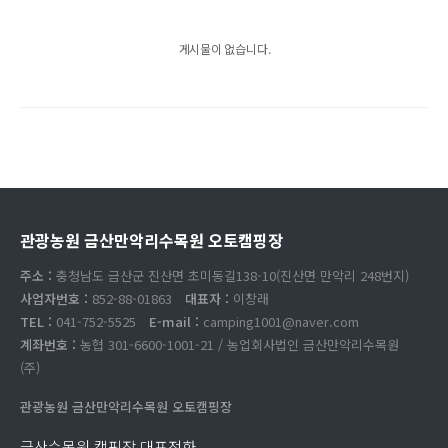
게시물이 없습니다.
관광농원 금산만악리수목원 오토캠핑장
주소 :
충청남도 금산군 진산면 초미동길138-10(진산면 만악리 248번지)
사업자번호 :
852-88-01863
대표자 :
이창래
TEL :
041-752-5525
E-mail :
camping1001@naver.com
계좌번호 :
농협 301-6600-1001-21 / 농업회사법인 금산만악리수목원
(주)
관광농원 금산만악리수목원 오토캠핑장
금산수목원 캠핑장 대표전화