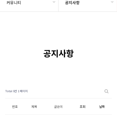
커뮤니티
공지사항
공지사항
Total 0건
1 페이지
번호
제목
글쓴이
조회
날짜