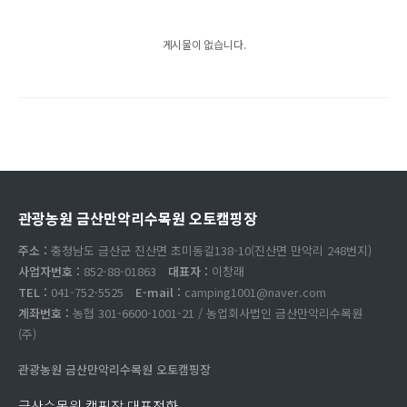
게시물이 없습니다.
관광농원 금산만악리수목원 오토캠핑장
주소 :
충청남도 금산군 진산면 초미동길138-10(진산면 만악리 248번지)
사업자번호 :
852-88-01863
대표자 :
이창래
TEL :
041-752-5525
E-mail :
camping1001@naver.com
계좌번호 :
농협 301-6600-1001-21 / 농업회사법인 금산만악리수목원
(주)
관광농원 금산만악리수목원 오토캠핑장
금산수목원 캠핑장 대표전화