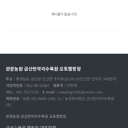
게시물이 없습니다.
관광농원 금산만악리수목원 오토캠핑장
주소 :
충청남도 금산군 진산면 초미동길138-10(진산면 만악리 248번지)
사업자번호 :
852-88-01863
대표자 :
이창래
TEL :
041-752-5525
E-mail :
camping1001@naver.com
계좌번호 :
농협 301-6600-1001-21 / 농업회사법인 금산만악리수목원
(주)
관광농원 금산만악리수목원 오토캠핑장
금산수목원 캠핑장 대표전화