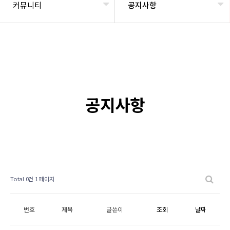
커뮤니티
공지사항
공지사항
Total 0건
1 페이지
번호
제목
글쓴이
조회
날짜