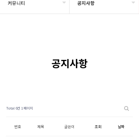
커뮤니티
공지사항
공지사항
Total 0건
1 페이지
번호
제목
글쓴이
조회
날짜