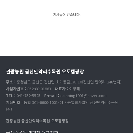
게시물이 없습니다.
관광농원 금산만악리수목원 오토캠핑장
주소 :
충청남도 금산군 진산면 초미동길138-10(진산면 만악리 248번지)
사업자번호 :
852-88-01863
대표자 :
이창래
TEL :
041-752-5525
E-mail :
camping1001@naver.com
계좌번호 :
농협 301-6600-1001-21 / 농업회사법인 금산만악리수목원
(주)
관광농원 금산만악리수목원 오토캠핑장
금산수목원 캠핑장 대표전화