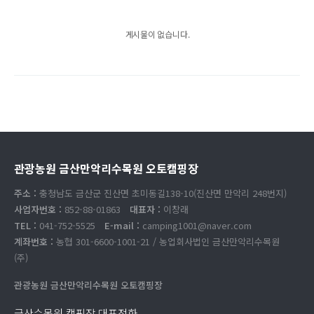
게시물이 없습니다.
관광농원 금산만악리수목원 오토캠핑장
주소 :
충청남도 금산군 진산면 초미동길138-10(진산면 만악리 248번지)
사업자번호 :
852-88-01863
대표자 :
이창래
TEL :
041-752-5525
E-mail :
camping1001@naver.com
계좌번호 :
농협 301-6600-1001-21 / 농업회사법인 금산만악리수목원
(주)
관광농원 금산만악리수목원 오토캠핑장
금산수목원 캠핑장 대표전화