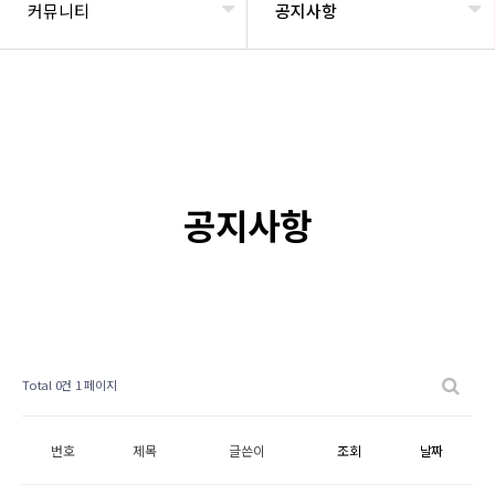
커뮤니티
공지사항
공지사항
Total 0건
1 페이지
번호
제목
글쓴이
조회
날짜