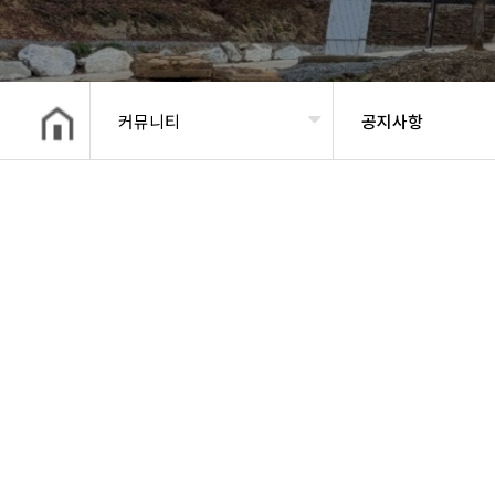
커뮤니티
공지사항