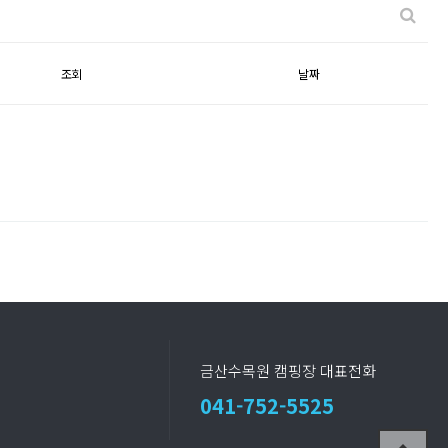
조회
날짜
금산수목원 캠핑장 대표전화
041-752-5525