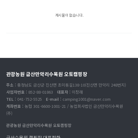
게시물이 없습니다.
관광농원 금산만악리수목원 오토캠핑장
주소 :
충청남도 금산군 진산면 초미동길138-10(진산면 만악리 248번지)
사업자번호 :
852-88-01863
대표자 :
이창래
TEL :
041-752-5525
E-mail :
camping1001@naver.com
계좌번호 :
농협 301-6600-1001-21 / 농업회사법인 금산만악리수목원
(주)
관광농원 금산만악리수목원 오토캠핑장
금산수목원 캠핑장 대표전화