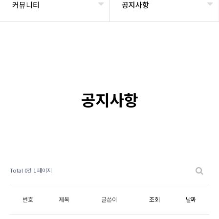
커뮤니티
공지사항
공지사항
Total 0건
1 페이지
번호
제목
글쓴이
조회
날짜