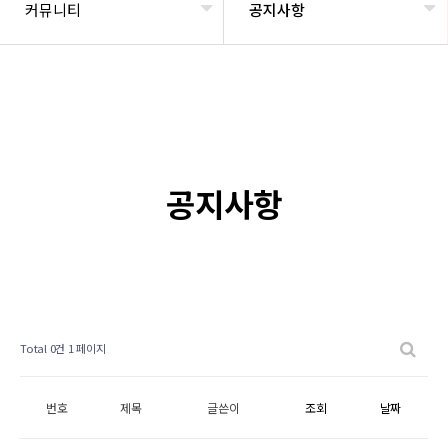
커뮤니티
공지사항
공지사항
Total 0건
1 페이지
번호
제목
글쓴이
조회
날짜