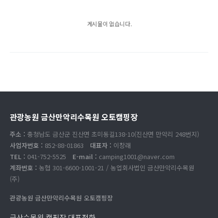
게시물이 없습니다.
관광농원 금산만악리수목원 오토캠핑장
주소 :
충청남도 금산군 진산면 초미동길138-10(진산면 만악리 248번지)
사업자번호 :
852-88-01863
대표자 :
이창래
TEL :
041-752-5525
E-mail :
camping1001@naver.com
계좌번호 :
농협 301-6600-1001-21 / 농업회사법인 금산만악리수목원
(주)
관광농원 금산만악리수목원 오토캠핑장
금산수목원 캠핑장 대표전화