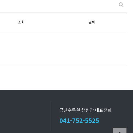
조회
날짜
금산수목원 캠핑장 대표전화
041-752-5525