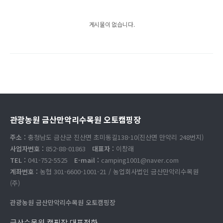
게시물이 없습니다.
관광농원 금산만악리수목원 오토캠핑장
주소 :
충청남도 금산군 진산면 초미동길138-10(진산면 만악리 248번지)
사업자번호 :
852-88-01863
대표자 :
이창래
TEL :
041-752-5525
E-mail :
camping1001@naver.com
계좌번호 :
농협 301-6600-1001-21 / 농업회사법인 금산만악리수목원
(주)
관광농원 금산만악리수목원 오토캠핑장
금산수목원 캠핑장 대표전화