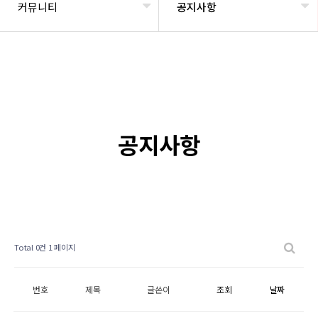
커뮤니티
공지사항
공지사항
Total 0건
1 페이지
번호
제목
글쓴이
조회
날짜