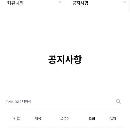
커뮤니티
공지사항
공지사항
Total 0건
1 페이지
번호
제목
글쓴이
조회
날짜