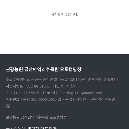
게시물이 없습니다.
관광농원 금산만악리수목원 오토캠핑장
주소 :
충청남도 금산군 진산면 초미동길138-10(진산면 만악리 248번지)
사업자번호 :
852-88-01863
대표자 :
이창래
TEL :
041-752-5525
E-mail :
camping1001@naver.com
계좌번호 :
농협 301-6600-1001-21 / 농업회사법인 금산만악리수목원
(주)
관광농원 금산만악리수목원 오토캠핑장
금산수목원 캠핑장 대표전화