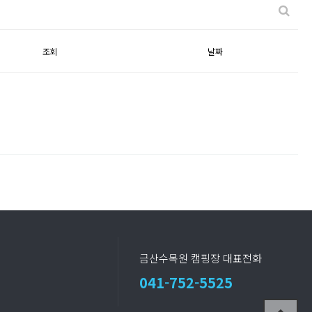
조회
날짜
금산수목원 캠핑장 대표전화
041-752-5525