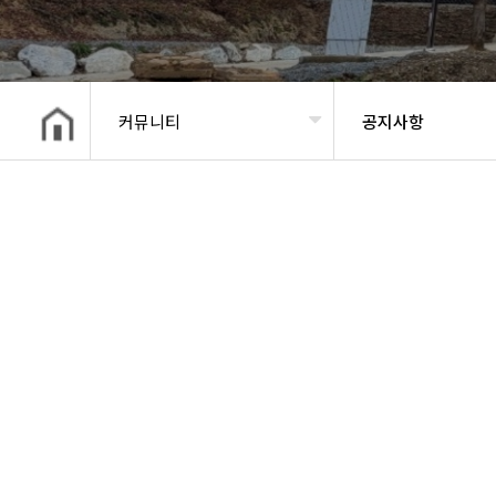
커뮤니티
공지사항