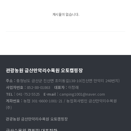
게시물이 없습니다.
관광농원 금산만악리수목원 오토캠핑장
주소 :
충청남도 금산군 진산면 초미동길138-10(진산면 만악리 248번지)
사업자번호 :
852-88-01863
대표자 :
이창래
TEL :
041-752-5525
E-mail :
camping1001@naver.com
계좌번호 :
농협 301-6600-1001-21 / 농업회사법인 금산만악리수목원
(주)
관광농원 금산만악리수목원 오토캠핑장
금산수목원 캠핑장 대표전화