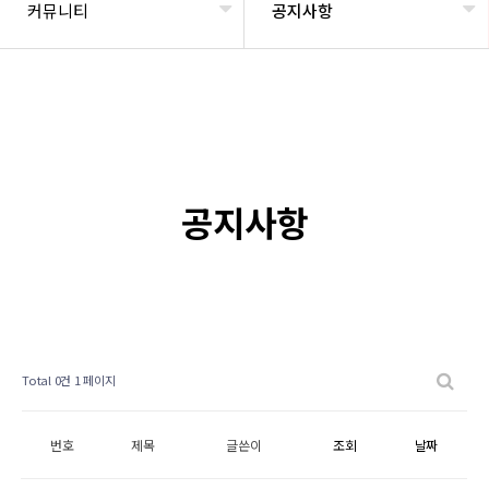
커뮤니티
공지사항
공지사항
Total 0건
1 페이지
번호
제목
글쓴이
조회
날짜