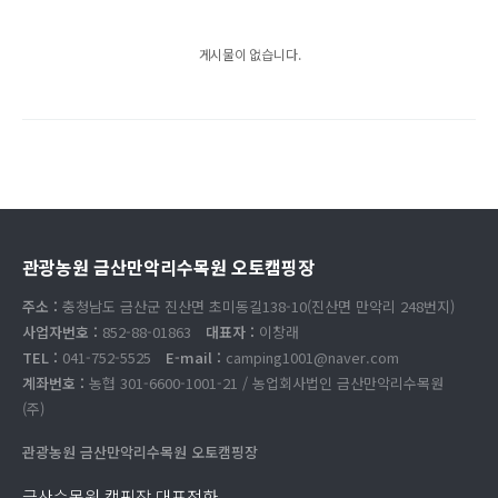
게시물이 없습니다.
관광농원 금산만악리수목원 오토캠핑장
주소 :
충청남도 금산군 진산면 초미동길138-10(진산면 만악리 248번지)
사업자번호 :
852-88-01863
대표자 :
이창래
TEL :
041-752-5525
E-mail :
camping1001@naver.com
계좌번호 :
농협 301-6600-1001-21 / 농업회사법인 금산만악리수목원
(주)
관광농원 금산만악리수목원 오토캠핑장
금산수목원 캠핑장 대표전화