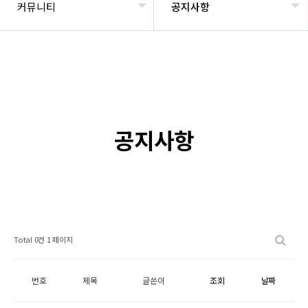
커뮤니티
공지사항
공지사항
Total 0건
1 페이지
번호
제목
글쓴이
조회
날짜