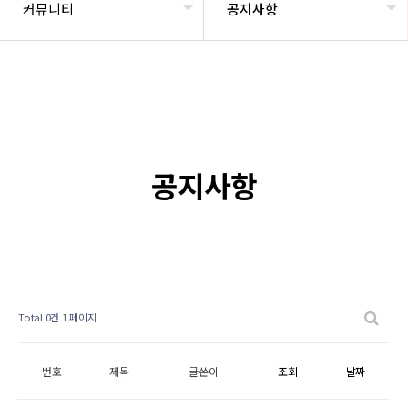
커뮤니티
공지사항
공지사항
Total 0건
1 페이지
번호
제목
글쓴이
조회
날짜