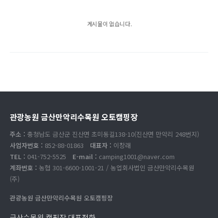
게시물이 없습니다.
관광농원 금산만악리수목원 오토캠핑장
주소 :
충청남도 금산군 진산면 초미동길138-10(진산면 만악리 248번지)
사업자번호 :
852-88-01863
대표자 :
이창래
TEL :
041-752-5525
E-mail :
camping1001@naver.com
계좌번호 :
농협 301-6600-1001-21 / 농업회사법인 금산만악리수목원
(주)
관광농원 금산만악리수목원 오토캠핑장
금산수목원 캠핑장 대표전화