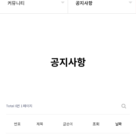
커뮤니티
공지사항
공지사항
Total 0건
1 페이지
번호
제목
글쓴이
조회
날짜