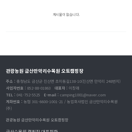
게시물이 없습니다.
관광농원 금산만악리수목원 오토캠핑장
주소 :
충청남도 금산군 진산면 초미동길138-10(진산면 만악리 248번지)
사업자번호 :
852-88-01863
대표자 :
이창래
TEL :
041-752-5525
E-mail :
camping1001@naver.com
계좌번호 :
농협 301-6600-1001-21 / 농업회사법인 금산만악리수목원
(주)
관광농원 금산만악리수목원 오토캠핑장
금산수목원 캠핑장 대표전화