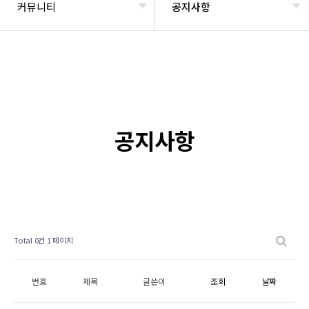
커뮤니티
공지사항
공지사항
Total 0건
1 페이지
번호
제목
글쓴이
조회
날짜