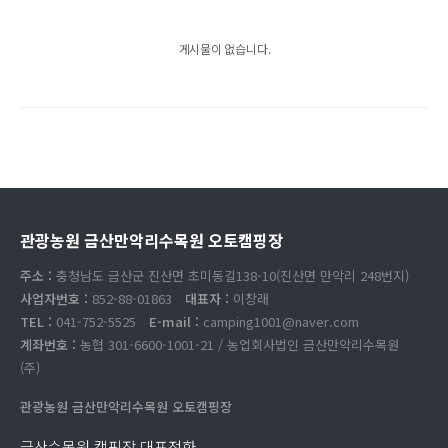
게시물이 없습니다.
관광농원 금산만악리수목원 오토캠핑장
주소 :
충청남도 금산군 진산면 초미동길138-10(진산면 만악리 248번지)
사업자번호 :
852-88-01863
대표자 :
이창래
TEL :
041-752-5525
E-mail :
camping1001@naver.com
계좌번호 :
농협 301-6600-1001-21 / 농업회사법인 금산만악리수목원
(주)
관광농원 금산만악리수목원 오토캠핑장
금산수목원 캠핑장 대표전화