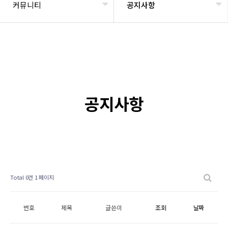
커뮤니티
공지사항
공지사항
Total 0건
1 페이지
번호
제목
글쓴이
조회
날짜