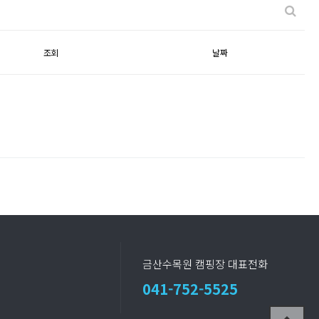
조회
날짜
금산수목원 캠핑장 대표전화
041-752-5525