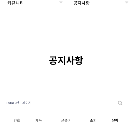
커뮤니티
공지사항
공지사항
Total 0건
1 페이지
번호
제목
글쓴이
조회
날짜