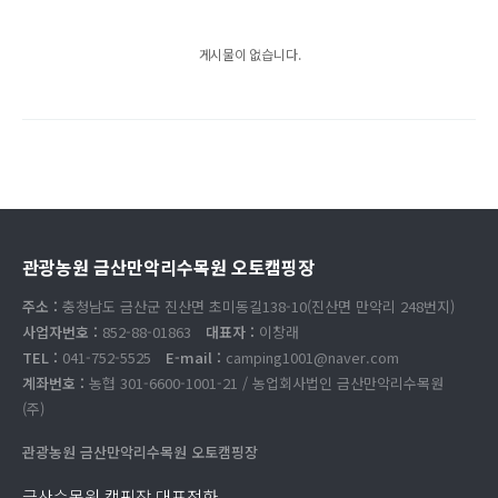
게시물이 없습니다.
관광농원 금산만악리수목원 오토캠핑장
주소 :
충청남도 금산군 진산면 초미동길138-10(진산면 만악리 248번지)
사업자번호 :
852-88-01863
대표자 :
이창래
TEL :
041-752-5525
E-mail :
camping1001@naver.com
계좌번호 :
농협 301-6600-1001-21 / 농업회사법인 금산만악리수목원
(주)
관광농원 금산만악리수목원 오토캠핑장
금산수목원 캠핑장 대표전화