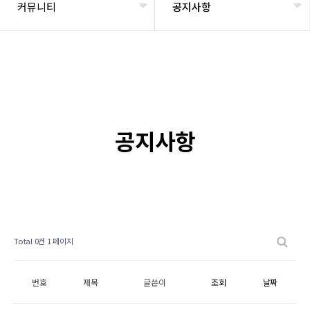
커뮤니티
공지사항
공지사항
Total 0건
1 페이지
번호
제목
글쓴이
조회
날짜