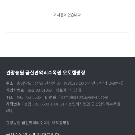
게시물이 없습니다.
관광농원 금산만악리수목원 오토캠핑장
주소 :
충청남도 금산군 진산면 초미동길138-10(진산면 만악리 248번지)
사업자번호 :
852-88-01863
대표자 :
이창래
TEL :
041-752-5525
E-mail :
camping1001@naver.com
계좌번호 :
농협 301-6600-1001-21 / 농업회사법인 금산만악리수목원
(주)
관광농원 금산만악리수목원 오토캠핑장
금산수목원 캠핑장 대표전화