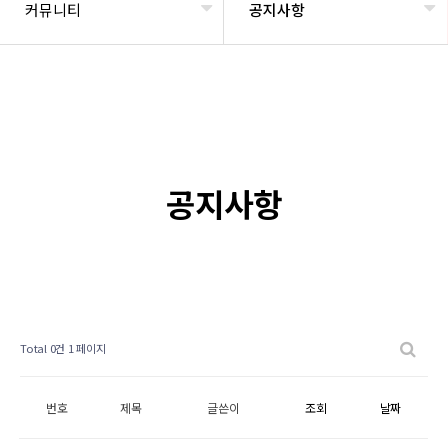
커뮤니티
공지사항
공지사항
Total 0건
1 페이지
번호
제목
글쓴이
조회
날짜