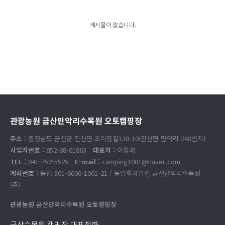
게시물이 없습니다.
관광농원 금산만악리수목원 오토캠핑장
주소 :
충청남도 금산군 진산면 초미동길138-10(진산면 만악리 248번지)
사업자번호 :
852-88-01863
대표자 :
이창래
TEL :
041-752-5525
E-mail :
camping1001@naver.com
계좌번호 :
농협 301-6600-1001-21 / 농업회사법인 금산만악리수목원
(주)
관광농원 금산만악리수목원 오토캠핑장
금산수목원 캠핑장 대표전화