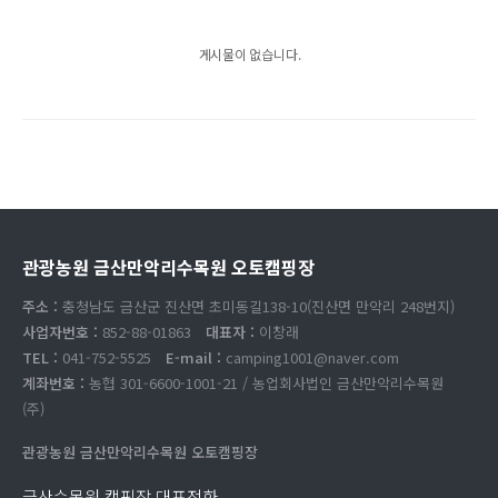
게시물이 없습니다.
관광농원 금산만악리수목원 오토캠핑장
주소 :
충청남도 금산군 진산면 초미동길138-10(진산면 만악리 248번지)
사업자번호 :
852-88-01863
대표자 :
이창래
TEL :
041-752-5525
E-mail :
camping1001@naver.com
계좌번호 :
농협 301-6600-1001-21 / 농업회사법인 금산만악리수목원
(주)
관광농원 금산만악리수목원 오토캠핑장
금산수목원 캠핑장 대표전화