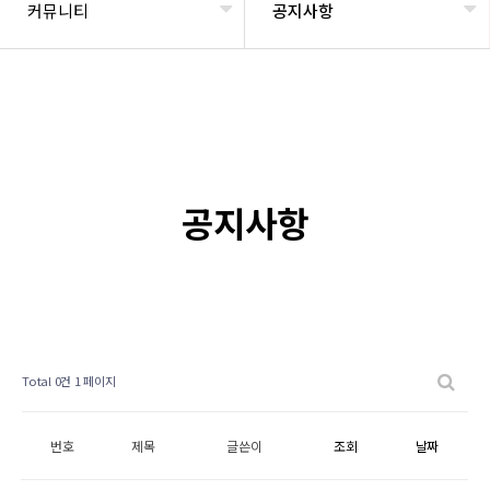
커뮤니티
공지사항
공지사항
Total 0건
1 페이지
번호
제목
글쓴이
조회
날짜