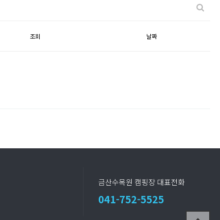
조회
날짜
금산수목원 캠핑장 대표전화
041-752-5525