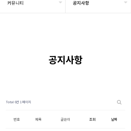
커뮤니티
공지사항
공지사항
Total 0건
1 페이지
번호
제목
글쓴이
조회
날짜