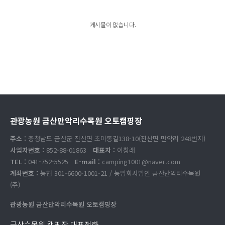
게시물이 없습니다.
관광농원 금산만악리수목원 오토캠핑장
주소 :
충청남도 금산군 진산면 초미동길138-10(진산면 만악리 248번지)
사업자번호 :
852-88-01863
대표자 :
이창래
TEL :
041-752-5525
E-mail :
camping1001@naver.com
계좌번호 :
농협 301-6600-1001-21 / 농업회사법인 금산만악리수목원
(주)
관광농원 금산만악리수목원 오토캠핑장
금산수목원 캠핑장 대표전화