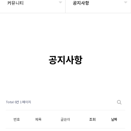
커뮤니티
공지사항
공지사항
Total 0건
1 페이지
번호
제목
글쓴이
조회
날짜