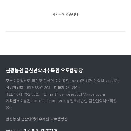
게시물이 없습니다.
관광농원 금산만악리수목원 오토캠핑장
주소 :
충청남도 금산군 진산면 초미동길138-10(진산면 만악리 248번지)
사업자번호 :
852-88-01863
대표자 :
이창래
TEL :
041-752-5525
E-mail :
camping1001@naver.com
계좌번호 :
농협 301-6600-1001-21 / 농업회사법인 금산만악리수목원
(주)
관광농원 금산만악리수목원 오토캠핑장
금산수목원 캠핑장 대표전화