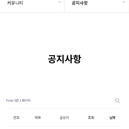
커뮤니티
공지사항
공지사항
Total 0건
1 페이지
번호
제목
글쓴이
조회
날짜