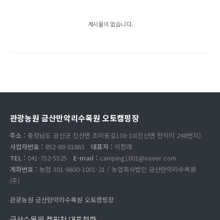
게시물이 없습니다.
관광농원 금산만악리수목원 오토캠핑장
주소 :
충청남도 금산군 진산면 초미동길138-10(진산면 만악리 248번지)
사업자번호 :
852-88-01863
대표자 :
이창래
TEL :
041-752-5525
E-mail :
camping1001@naver.com
계좌번호 :
농협 301-6600-1001-21 / 농업회사법인 금산만악리수목원
(주)
관광농원 금산만악리수목원 오토캠핑장
금산수목원 캠핑장 대표전화