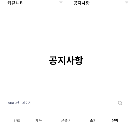
커뮤니티
공지사항
공지사항
Total 0건
1 페이지
번호
제목
글쓴이
조회
날짜