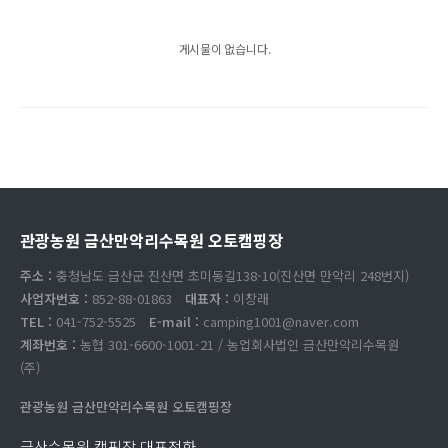
게시물이 없습니다.
관광농원 금산만악리수목원 오토캠핑장
주소 :
충청남도 금산군 진산면 초미동길138-10(진산면 만악리 248번지)
사업자번호 :
852-88-01863
대표자 :
이창래
TEL :
041-752-5525
E-mail :
camping1001@naver.com
계좌번호 :
농협 301-6600-1001-21 / 농업회사법인 금산만악리수목원
(주)
관광농원 금산만악리수목원 오토캠핑장
금산수목원 캠핑장 대표전화