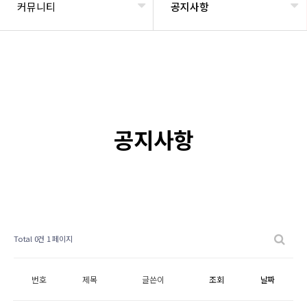
커뮤니티
공지사항
공지사항
Total 0건
1 페이지
번호
제목
글쓴이
조회
날짜