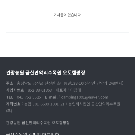
게시물이 없습니다.
관광농원 금산만악리수목원 오토캠핑장
주소 :
충청남도 금산군 진산면 초미동길138-10(진산면 만악리 248번지)
사업자번호 :
852-88-01863
대표자 :
이창래
TEL :
041-752-5525
E-mail :
camping1001@naver.com
계좌번호 :
농협 301-6600-1001-21 / 농업회사법인 금산만악리수목원
(주)
관광농원 금산만악리수목원 오토캠핑장
금산수목원 캠핑장 대표전화