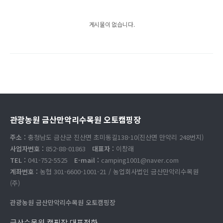
게시물이 없습니다.
관광농원 금산만악리수목원 오토캠핑장
주소 :
충청남도 금산군 진산면 초미동길138-10(진산면 만악리 248번지)
사업자번호 :
852-88-01863
대표자 :
이창래
TEL :
041-752-5525
E-mail :
camping1001@naver.com
계좌번호 :
농협 301-6600-1001-21 / 농업회사법인 금산만악리수목원
(주)
관광농원 금산만악리수목원 오토캠핑장
금산수목원 캠핑장 대표전화