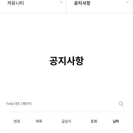
커뮤니티
공지사항
공지사항
Total 0건
1 페이지
번호
제목
글쓴이
조회
날짜