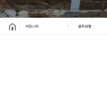
커뮤니티
공지사항