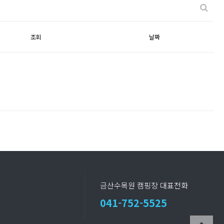
조회
날짜
금산수목원 캠핑장 대표전화
041-752-5525