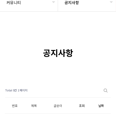
커뮤니티
공지사항
공지사항
Total 0건
1 페이지
번호
제목
글쓴이
조회
날짜