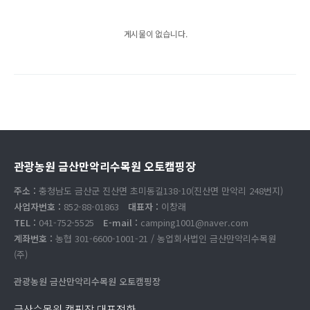
게시물이 없습니다.
관광농원 금산만악리수목원 오토캠핑장
주소 :
충청남도 금산군 진산면 초미동길138-10(진산면 만악리 248번지)
사업자번호 :
852-88-01863
대표자 :
이창래
TEL :
041-752-5525
E-mail :
camping1001@naver.com
계좌번호 :
농협 301-6600-1001-21 / 농업회사법인 금산만악리수목원
(주)
관광농원 금산만악리수목원 오토캠핑장
금산수목원 캠핑장 대표전화